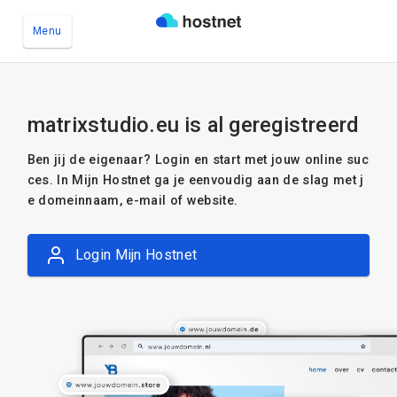
Menu
Ga naar de hoofdinhoud
matrixstudio.eu is al geregistreerd
Ben jij de eigenaar? Login en start met jouw online suc
ces. In Mijn Hostnet ga je eenvoudig aan de slag met j
e domeinnaam, e-mail of website.
Login Mijn Hostnet